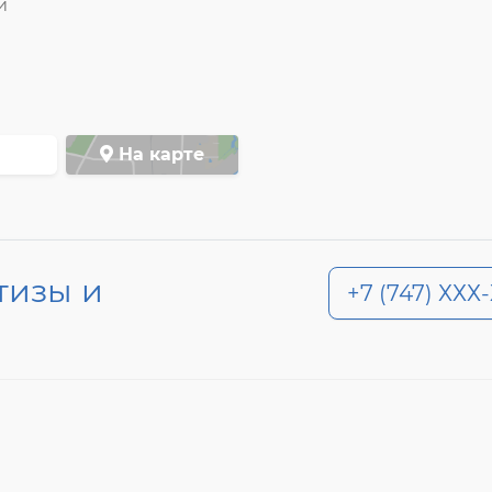
и
На карте
тизы и
+7 (747) ХХХ