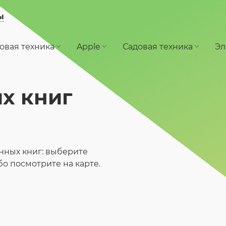
ы
овая техника
Apple
Садовая техника
Эл
х книг
нных книг: выберите
ибо посмотрите на карте.